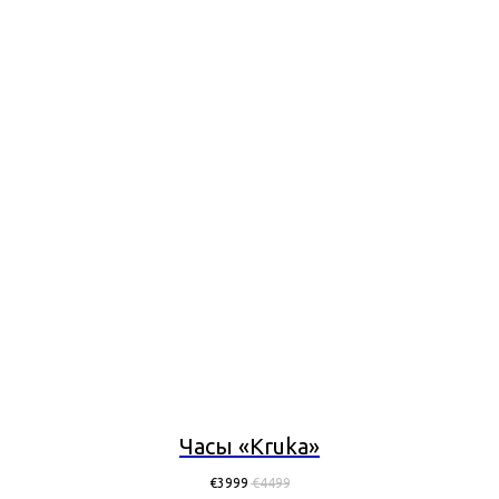
Часы «Kruka»
€
3999
€
4499