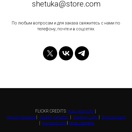
shetuka@store.com
По любым вопросам и для заказа свяжитесь с нами по
телефону, почте и в соцсетях.
Anka Albrecht
|
FLICKR CREDITS:
Wicker Paradise
|
Wicker Paradise
|
Bonsoni.com
|
Bonsoni.com
|
Bonsoni.com
|
leica_camera